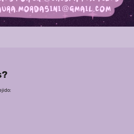
s?
jido: