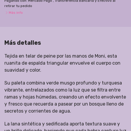
Pagando con:
Mercado Pago
,
Transferencia Bancaria
y
Efectivo al
retirar tu pedido
Más info
Más detalles
Tejida en telar de peine por las manos de Moni, esta
ruanita de espalda triangular envuelve el cuerpo con
suavidad y color.
Su paleta combina verde musgo profundo y turquesa
vibrante, entrelazados como la luz que se filtra entre
ramas y hojas húmedas, creando un efecto envolvente
y fresco que recuerda a pasear por un bosque lleno de
secretos y corrientes de agua.
La lana sintética y sedificada aporta textura suave y
un brillo delicado, haciendo que cada hebra capture luz