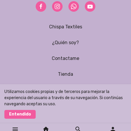
Chispa Textiles
¿Quién soy?
Contactame
Tienda
Podcast
Utilizamos cookies propias y de terceros para mejorar la
experiencia del usuario a través de su navegación. Si continúas
navegando aceptas su uso.
Entendido
Realizado con
menu
home
search
person