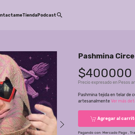
search
ntactame
Tienda
Podcast
Pashmina Circe
$400000
Precio expresado en Pesos a
Pashmina tejida en telar de c
artesanalmente
Ver más det
Agregar al carrit
Pagando con:
Mercado Pago
,
Tr