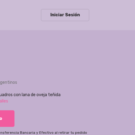
Iniciar Sesión
rgentinos
uadros con lana de oveja teñida
alles
o
ansferencia Bancaria
y
Efectivo al retirar tu pedido