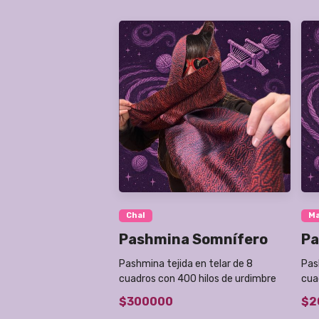
Chal
M
Pashmina Somnífero
Pa
Pashmina tejida en telar de 8
Pas
cuadros con 400 hilos de urdimbre
cua
$300000
$2