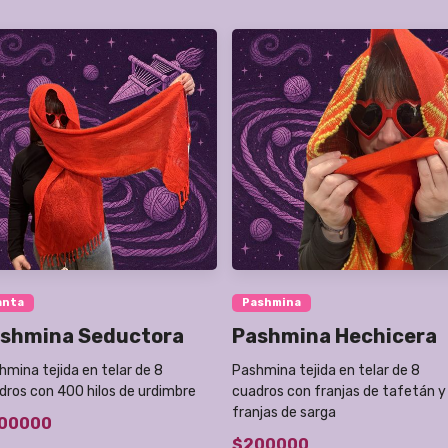
anta
Pashmina
shmina Seductora
Pashmina Hechicera
hmina tejida en telar de 8
Pashmina tejida en telar de 8
dros con 400 hilos de urdimbre
cuadros con franjas de tafetán y
franjas de sarga
00000
$200000